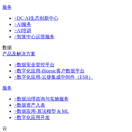
服务
>DC·AI生态创新中心
>AI服务
>AI培训
>智算中心运营服务
数据
产品及解决方案
>数据安全管控平台
>数字化应用-Bluenic客户数据平台
>数字化应用-云捷集成中间件（ESB）
服务
>数据治理咨询与实施服务
>数据资产入表
>数据应用-算法模型 & ML
>数字化应用开发
云