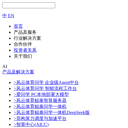
中
EN
首页
产品及服务
行业解决方案
合作伙伴
投资者关系
关于我们
AI
产品及解决方案
>风云体育问学 企业级Agent中台
>风云体育问学 智能流程工作台
>爱问学 PC本地部署大模型
>风云体育鲲泰智算服务器
>风云体育鲲泰问学一体机
>风云体育鲲泰问学一体机DeepSeek版
>异构算力调度与加速平台
>智算中心(AICC)